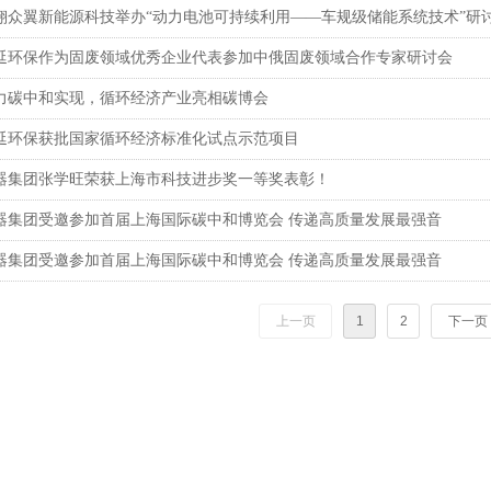
翔众翼新能源科技举办“动力电池可持续利用——车规级储能系统技术”研
延环保作为固废领域优秀企业代表参加中俄固废领域合作专家研讨会
力碳中和实现，循环经济产业亮相碳博会
延环保获批国家循环经济标准化试点示范项目
器集团张学旺荣获上海市科技进步奖一等奖表彰！
器集团受邀参加首届上海国际碳中和博览会 传递高质量发展最强音
器集团受邀参加首届上海国际碳中和博览会 传递高质量发展最强音
上一页
1
2
下一页