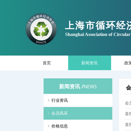
上海市循环经
Shanghai Association of Circul
首页
新闻资讯
政
新闻资讯 /
NEWS
ꁇ
行业资讯
会
ꁇ
会员风采
喜
喜
ꁇ
价格信息