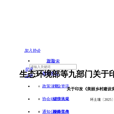
上海市循环经济协会
Shanghai Association of Circular Economy
加入协会
首页
끠
搜索
登录
生态环境部等九部门关于
新闻资讯
注册
政策法规
行业资讯
关于印发《美丽乡村建设
协会动态
会员风采
法律法规
环土壤〔2025
通知公告
价格信息
政策文件
协会工作