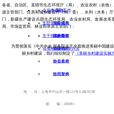
各省、自治区、直辖市生态环境厅（局）、农业农村（农牧）
会员中心
专委会工作
通知
源主管部门、住房和城乡建设厅（局、委）、水利（水务）厅
门，新疆生产建设兵团生态环境局、农业农村局、发展改革
支部党建
智库成果
入会指南
公示
局、市场监管局、林业和草原主管部门：
关于协会
团标工作
入会申请
思想领航
公告
为贯彻落实《中共中央 国务院关于全面推进美丽中国建
会费标准和管理办法
党建动态
协会简介
丽乡村建设，我们组织制定了
《美丽乡村建设实施
会员名录
协会章程
会员登录
组织架构
专业委员会
地 址：上海市中山北一路121号A1栋302室
协会荣誉
邮 编：200083
协会招聘