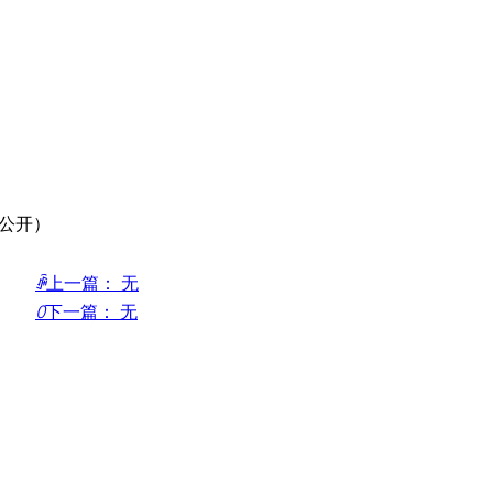
住房城乡建设部
水利部
市场监管总局
国家林草局
2025年1月14日
公开）
ꄴ
上一篇：
无
ꄲ
下一篇：
无