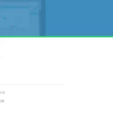
91号
 万网